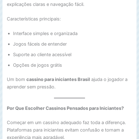
explicações claras e navegação fácil.
Características principais:
Interface simples e organizada
Jogos fáceis de entender
Suporte ao cliente acessível
Opções de jogos grátis
Um bom
cassino para iniciantes Brasil
ajuda o jogador a
aprender sem pressão.
Por Que Escolher Cassinos Pensados para Iniciantes?
Começar em um cassino adequado faz toda a diferença.
Plataformas para iniciantes evitam confusão e tornam a
experiência mais agradável.